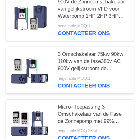
900V de Zonneomschakelaar
van gelijkstroom VFD voor
Waterpomp 1HP 2HP 3HP
5HP 7.5HP 10HP
negotiable MOQ:1
CONTACTEER ONS
3 Omschakelaar 75kw 90kw
110kw van de fase380v AC
900V gelijkstroom de
Zonnepomp met MPPT
negotiable MOQ:1
CONTACTEER ONS
Micro- Toepassing 3
Omschakelaar van de Fase
de Zonnepomp met 99%
Efficiënte MPPT en GPRS
negotiable MOQ:26 st
CONTACTEER ONS