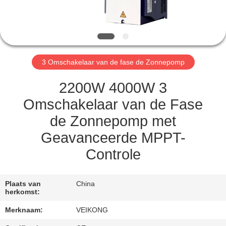
KWALITEITSCONTROLE
CONTACT
3 Omschakelaar van de fase de Zonnepomp
MET
ONS
2200W 4000W 3
OP
Omschakelaar van de Fase
de Zonnepomp met
VERZOEK
Geavanceerde MPPT-
OM
Controle
EEN
CITAAT
Plaats van
China
herkomst:
Merknaam:
VEIKONG
SITEMAP