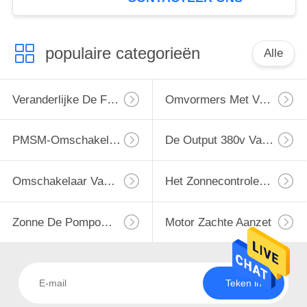
populaire categorieën
Alle
Veranderlijke De Frequentieaandrijving Van VFD
Omvormers Met Variabele Frequentie
PMSM-Omschakelaar
De Output 380v Van De Omschakelaarsinput 220v
Omschakelaar Van De Enige Fase De Zonnepomp
Het Zonnecontrolemechanisme Van De Waterpomp
Zonne De Pompomschakelaar Van MPPT VFD
Motor Zachte Aanzet
Teken in