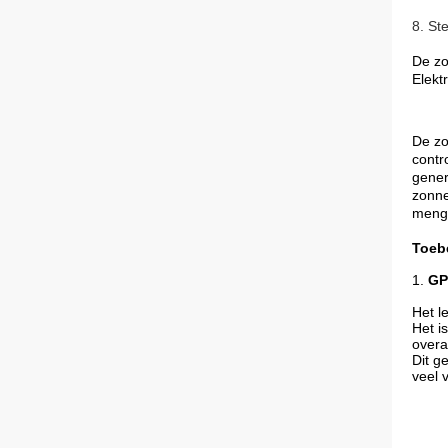
8. St
De zo
Elekt
De zo
contr
gener
zonne
menge
Toeb
1.
GP
Het l
Het i
overa
Dit g
veel 