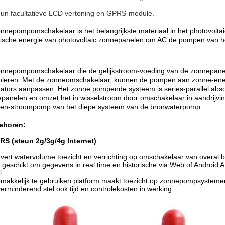
eun facultatieve LCD vertoning en GPRS-module.
nnepompomschakelaar is het belangrijkste materiaal in het photovolta
rische energie van photovoltaic zonnepanelen om AC de pompen van he
nnepompomschakelaar die de gelijkstroom-voeding van de zonnepanel
oleren. Met de zonneomschakelaar, kunnen de pompen aan zonne-energ
ators aanpassen. Het zonne pompende systeem is series-parallel absorb
panelen en omzet het in wisselstroom door omschakelaar in aandrijvin
n-stroompomp van het diepe systeem van de bronwaterpomp.
ehoren:
RS (steun 2g/3g/4g Internet)
evert watervolume toezicht en verrichting op omschakelaar van overal b
s geschikt om gegevens in real time en historische via Web of Android
l.
emakkelijk te gebruiken platform maakt toezicht op zonnepompsysteme
verminderend stel ook tijd en controlekosten in werking.