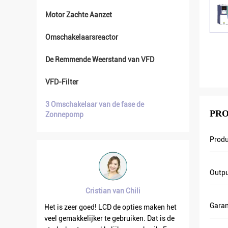
Motor Zachte Aanzet
Omschakelaarsreactor
De Remmende Weerstand van VFD
VFD-Filter
3 Omschakelaar van de fase de
PRO
Zonnepomp
Prod
Outpu
Cristian van Chili
Brahim Assad
Garan
Het is zeer goed! LCD de opties maken het
VFD500 de outputfreque
veel gemakkelijker te gebruiken. Dat is de
wanneer anderen schom