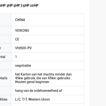
 2HP 3HP 5HP 7.5HP 10HP
CHINA
VEIKONG
CE
r
Vfd500-PV
ntal
1
negotiable
het Karton van het machts minder dan
tails
45kw gebruik, die van 45kw-gebruiks
Houten geval beginnen
hang van de ordehoeveelheid af
ities
L/C, T/T, Western Union