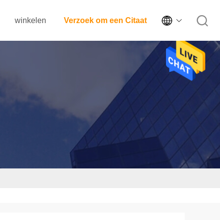

winkelen
Verzoek om een Citaat