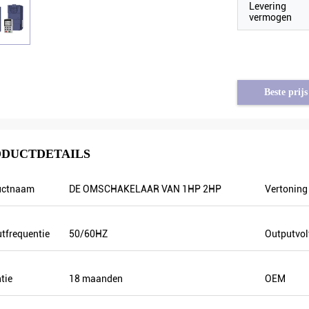
Levering
vermogen
Beste prijs
DUCTDETAILS
uctnaam
DE OMSCHAKELAAR VAN 1HP 2HP
Vertoning
tfrequentie
50/60HZ
Outputvol
 van Syrië
Tayfun van Turkije
tie
18 maanden
OEM
ntie is stabiel
de zonnepompomschakelaar is werkelijk in
melen. Ook is de
zeer goede kwaliteit en wij bereidden ook