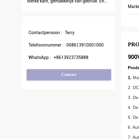
sterke kant, gemakkelijk van gebruik. En
outputstroom minder d
Mark
robuust. Grote PC-software.
outputfrequentie ook h
energie kan besparen.
Contactpersoon :
Terry
PR
Telefoonnummer :
008613910001000
900
WhatsApp :
+8613923735888
Prod
Contact
1.
Ma
2. DC
3. De
4. De
5. De
6. Au
7. Au