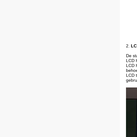
2.
LC
De st
LCD h
LCD h
behoe
LCD t
gebru