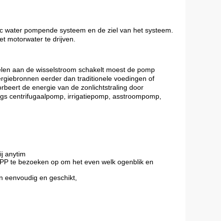
ic water pompende systeem en de ziel van het systeem. 
t motorwater te drijven.
en aan de wisselstroom schakelt moest de pomp 
iebronnen eerder dan traditionele voedingen of 
eert de energie van de zonlichtstraling door 
gs centrifugaalpomp, irrigatiepomp, asstroompomp, 
ij anytim
 APP te bezoeken op om het even welk ogenblik en
n eenvoudig en geschikt,