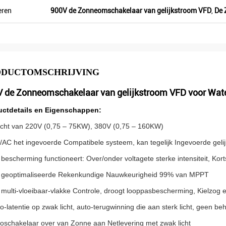
an anderen, daarom
sommige promotieproducten voor
eren
900V de Zonneomschakelaar van gelijkstroom VFD
,
De 
oger zijn wat meer
tentoonstelling voor. Wij gaan nieuwe
orden spoedig maken. Vorig jaar was er
slechts één lokale agent en dit jaar, zijn er
meer dan 8. Sommigen van hen verkopen
slechts Veikong!
ODUCTOMSCHRIJVING
V de Zonneomschakelaar van gelijkstroom VFD voor W
uctdetails en Eigenschappen:
cht van 220V (0,75 – 75KW), 380V (0,75 – 160KW)
/AC het ingevoerde Compatibele systeem, kan tegelijk Ingevoerde gel
 bescherming functioneert: Over/onder voltagete sterke intensiteit, Kort
 geoptimaliseerde Rekenkundige Nauwkeurigheid 99% van MPPT
 multi-vloeibaar-vlakke Controle, droogt looppasbescherming, Kielzog e
to-latentie op zwak licht, auto-terugwinning die aan sterk licht, geen 
toschakelaar over van Zonne aan Netlevering met zwak licht