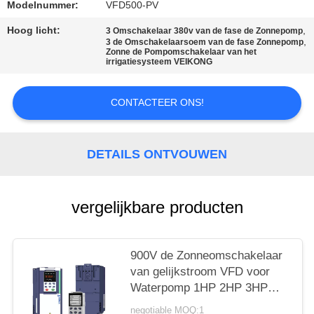
Modelnummer:
VFD500-PV
PRIVACYBELEID
Hoog licht:
,
3 Omschakelaar 380v van de fase de Zonnepomp
,
3 de Omschakelaarsoem van de fase Zonnepomp
Zonne de Pompomschakelaar van het
irrigatiesysteem VEIKONG
CONTACTEER ONS!
DETAILS ONTVOUWEN
vergelijkbare producten
900V de Zonneomschakelaar
van gelijkstroom VFD voor
Waterpomp 1HP 2HP 3HP
5HP 7.5HP 10HP
negotiable MOQ:1