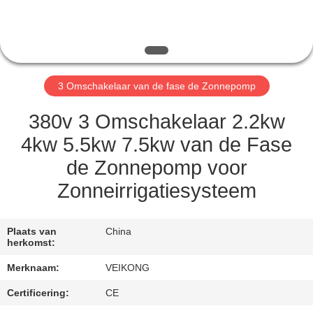
KWALITEITSCONTROLE
CONTACT
3 Omschakelaar van de fase de Zonnepomp
MET
ONS
380v 3 Omschakelaar 2.2kw
OP
4kw 5.5kw 7.5kw van de Fase
de Zonnepomp voor
VERZOEK
Zonneirrigatiesysteem
OM
EEN
Plaats van
China
herkomst:
CITAAT
Merknaam:
VEIKONG
SITEMAP
Certificering:
CE