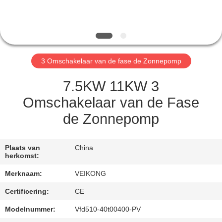
KWALITEITSCONTROLE
CONTACT
3 Omschakelaar van de fase de Zonnepomp
MET
ONS
7.5KW 11KW 3
OP
Omschakelaar van de Fase
de Zonnepomp
VERZOEK
OM
Plaats van
China
herkomst:
EEN
Merknaam:
VEIKONG
CITAAT
Certificering:
CE
SITEMAP
Modelnummer:
Vfd510-40t00400-PV