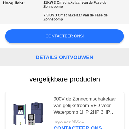
Hoog licht:
11KW 3 Omschakelaar van de Fase de
Zonnepomp
PRIVACYBELEID
,
7.5KW 3 Omschakelaar van de Fase de
Zonnepomp
CONTACTEER ONS!
DETAILS ONTVOUWEN
vergelijkbare producten
900V de Zonneomschakelaar
van gelijkstroom VFD voor
Waterpomp 1HP 2HP 3HP
5HP 7.5HP 10HP
negotiable MOQ:1
CONTACTEER ONS