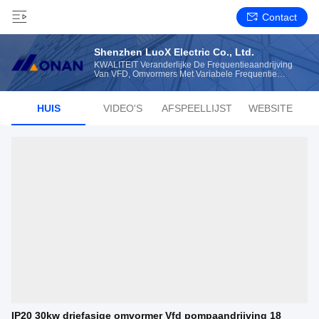
Contact
Shenzhen LuoX Electric Co., Ltd.
KWALITEIT Veranderlijke De Frequentieaandrijving
Van VFD, Omvormers Met Variabele Frequentie
Fabrikant Van China
HUIS
VIDEO'S
AFSPEELLIJST
WEBSITE
IP20 30kw driefasige omvormer Vfd pompaandrijving 18