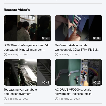
Recente Video's
00:45
01:04
IP20 30kw driefasige omvormer Vfd
De Omschakelaar van de
pompaandrijving 18 maanden
torsiecontrole 30kw 37kw PMSM
garantie
voor Asynchrone Motor
February 01, 2023
February 01, 2023
00:48
00:29
Toepassing van variabele
AC DRIVE VFD500 speciale
frequentieomvormers
software met logische rem in
bouwlift, torenkraan
February 01, 2023
February 01, 2023