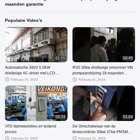
maanden garantie
Populaire Video's
01:55
00:45
Automatische 380V 5,5KW
IP20 30kw driefasige omvormer Vfd
driefasige AC-driver met LCD-
pompaandrijving 18 maanden
display
garantie
February 01, 2023
February 01, 2023
00:33
01:04
VFD-fabrieksmilieu en testend
De Omschakelaar van de
proces
torsiecontrole 30kw 37kw PMSM
voor Asynchrone Motor
February 01, 2023
February 01, 2023