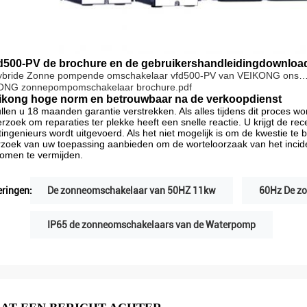
d500-PV de brochure en de gebruikershandleidingdownload
ybride Zonne pompende omschakelaar vfd500-PV van VEIKONG ons
ONG zonnepompomschakelaar brochure.pdf
ikong hoge norm en betrouwbaar na de verkoopdienst
ullen u 18 maanden garantie verstrekken. Als alles tijdens dit proces word
rzoek om reparaties ter plekke heeft een snelle reactie. U krijgt de re
tingenieurs wordt uitgevoerd. Als het niet mogelijk is om de kwestie te 
zoek van uw toepassing aanbieden om de worteloorzaak van het inciden
omen te vermijden.
ringen:
De zonneomschakelaar van 50HZ 11kw
60Hz De z
IP65 de zonneomschakelaars van de Waterpomp