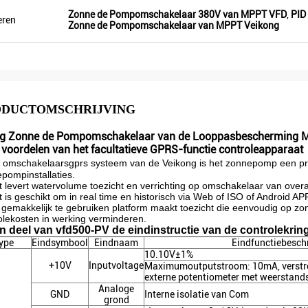
room minder dan anderen, daarom
sommige promotieproducten voo
Zonne de Pompomschakelaar 380V van MPPT VFD
,
PID
quentie ook hoger zijn wat meer
tentoonstelling voor. Wij gaan n
eren
Zonne de Pompomschakelaar van MPPT Veikong
an besparen.
orden spoedig maken. Vorig jaar 
slechts één lokale agent en dit jaar
meer dan 8. Sommigen van hen v
slechts Veikong!
ODUCTOMSCHRIJVING
g Zonne de Pompomschakelaar van de Looppasbescherming 
 voordelen van het facultatieve GPRS-functie controleapparaat
 omschakelaarsgprs systeem van de Veikong is het zonnepomp een pro
pompinstallaties.
t levert watervolume toezicht en verrichting op omschakelaar van overal
t is geschikt om in real time en historisch via Web of ISO of Android 
t gemakkelijk te gebruiken platform maakt toezicht die eenvoudig op zo
olekosten in werking verminderen.
n deel van vfd500-PV de eindinstructie van de controlekrin
ype
Eindsymbool
Eindnaam
Eindfunctiebeschr
10.10V±1%
+10V
Inputvoltage
Maximumoutputstroom: 10mA, verstre
externe potentiometer met weerstan
Analoge
GND
Interne isolatie van Com
grond