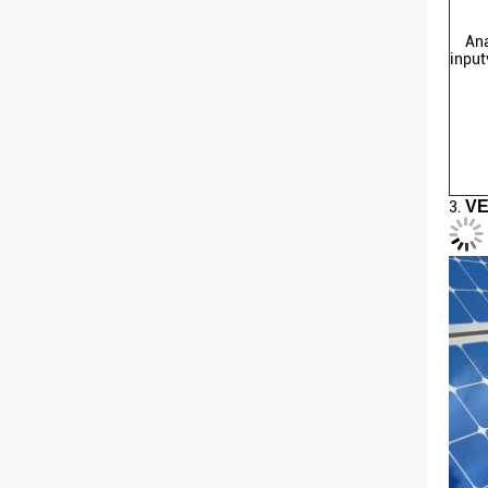
An
input
VE
3.