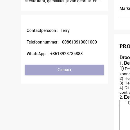
sterke kant, gemakkelijk van gebruik. En
outputst
euwe
robuust. Grote PC-software.
outputfre
Mark
was er
energie k
 zijn er
erkopen
Contactpersoon :
Terry
Telefoonnummer :
008613910001000
PR
WhatsApp :
+8613923735888
Droo
De
1.
1)
De
Contact
zonne
2) He
3) He
4) Di
contr
Ee
2.
T