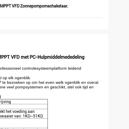
r
 MPPT VFD Zonnepompomschakelaar
,
ieuwe
was er
, zijn er
erkopen
MPPT VFD met PC-Hulpmiddelmededeling
fessioneel controlesysteemplatform leidend
 op elk ogenblik.
APP te bezoeken op om het even welk ogenblik en overal.
nne veel pompsystemen en geschikt, stel ook tijd en
g
ijving
kt het voeding aan
dswaaier van: 1KΩ~51KΩ