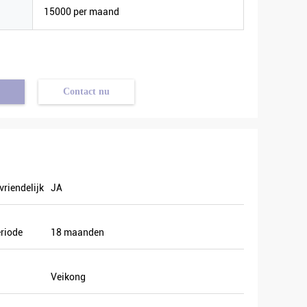
15000 per maand
Contact nu
vriendelijk
JA
riode
18 maanden
Veikong
kelijk in
dden ook