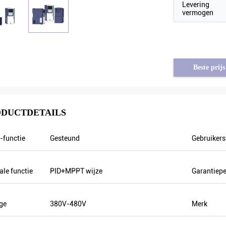
Levering
vermogen
Beste prijs
DUCTDETAILS
functie
Gesteund
Gebruikers
ale functie
PID+MPPT wijze
Garantiepe
Brahim Assad van Syrië
Tayfun van Turkije
ge
380V-480V
Merk
 outputfrequentie is stabiel
de zonnepompomschakelaar is wer
anderen schommelen. Ook is de
zeer goede kwaliteit en wij berei