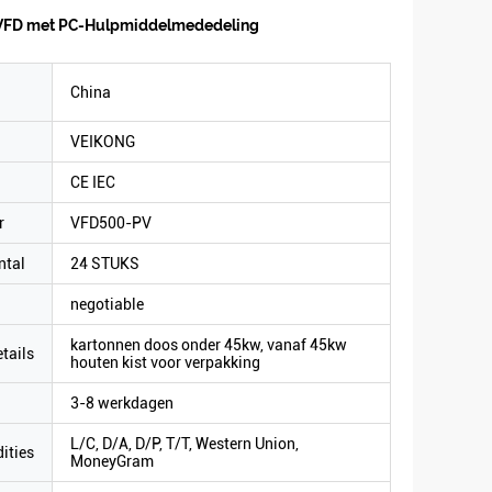
VFD met PC-Hulpmiddelmededeling
China
VEIKONG
CE IEC
r
VFD500-PV
ntal
24 STUKS
negotiable
kartonnen doos onder 45kw, vanaf 45kw
tails
houten kist voor verpakking
3-8 werkdagen
L/C, D/A, D/P, T/T, Western Union,
ities
MoneyGram