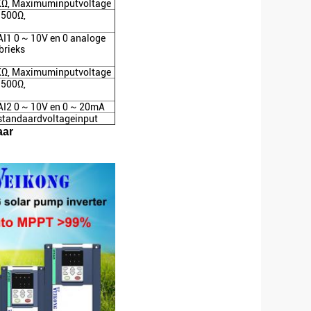
2KΩ, Maximuminputvoltage
 500Ω,
I1 0 ~ 10V en 0 analoge
brieks
2KΩ, Maximuminputvoltage
 500Ω,
AI2 0 ~ 10V en 0 ~ 20mA
 standaardvoltageinput
aar