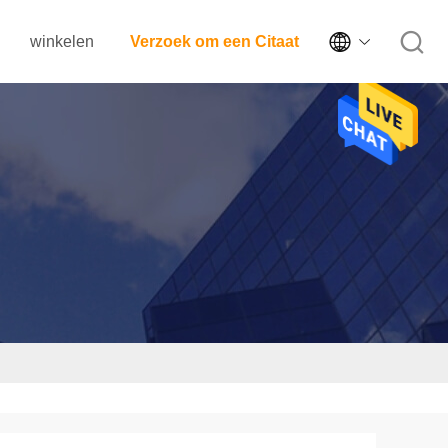

winkelen
Verzoek om een Citaat