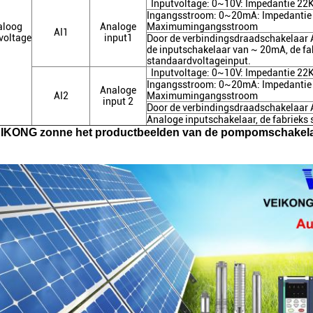
Inputvoltage: 0~10V: Impedantie 2
Ingangsstroom: 0~20mA: Impedantie
aloog
Analoge
Maximumingangsstroom
AI1
voltage
input1
Door de verbindingsdraadschakelaar A
de inputschakelaar van ~ 20mA, de fa
standaardvoltageinput.
Inputvoltage: 0~10V: Impedantie 2
Ingangsstroom: 0~20mA: Impedantie
Analoge
AI2
Maximumingangsstroom
input 2
Door de verbindingsdraadschakelaar 
Analoge inputschakelaar, de fabrieks
IKONG zonne het productbeelden van de pompomschakel