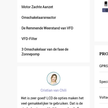
Motor Zachte Aanzet
Omschakelaarsreactor
De Remmende Weerstand van VFD
VFD-Filter
3 Omschakelaar van de fase de
PRO
Zonnepomp
GPRS-
Speci
Cristian van Chili
Volta
kelijk in
Het is zeer goed! LCD de opties maken het
VFD500 de
den ook
veel gemakkelijker te gebruiken. Dat is de
wanneer 