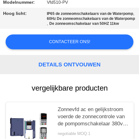
Modelnummer:
Vfd510-PV
PRIVACYBELEID
Hoog licht:
,
IP65 de zonneomschakelaars van de Waterpomp
60Hz De zonneomschakelaars van de Waterpomp
,
De zonneomschakelaar van 50HZ 11kw
CONTACTEER ONS!
DETAILS ONTVOUWEN
vergelijkbare producten
Zonnevfd ac en gelijkstroom
voerde de zonnecontrole van
de pompomschakelaar 380v
4kw 5hp mppt in
negotiable MOQ:1