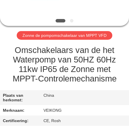
KWALITEITSCONTROLE
CONTACT
Zonne de pompomschakelaar van MPPT VFD
MET
ONS
Omschakelaars van de het
OP
Waterpomp van 50HZ 60Hz
11kw IP65 de Zonne met
VERZOEK
MPPT-Controlemechanisme
OM
EEN
Plaats van
China
herkomst:
CITAAT
Merknaam:
VEIKONG
SITEMAP
Certificering:
CE, Rosh