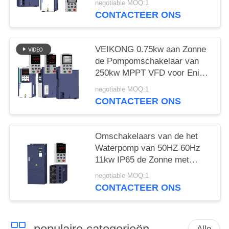
negotiable MOQ:1
CONTACTEER ONS
VEIKONG 0.75kw aan Zonne
de Pompomschakelaar van
250kw MPPT VFD voor Enige
Fase In drie stadia
negotiable MOQ:1
CONTACTEER ONS
Omschakelaars van de het
Waterpomp van 50HZ 60Hz
11kw IP65 de Zonne met
MPPT-Controlemechanisme
negotiable MOQ:1
CONTACTEER ONS
populaire categorieën
Alle