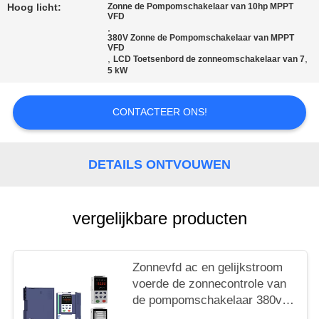
Hoog licht:
Zonne de Pompomschakelaar van 10hp MPPT
VFD
PRIVACYBELEID
,
380V Zonne de Pompomschakelaar van MPPT
VFD
,
,
LCD Toetsenbord de zonneomschakelaar van 7
5 kW
CONTACTEER ONS!
DETAILS ONTVOUWEN
vergelijkbare producten
Zonnevfd ac en gelijkstroom
voerde de zonnecontrole van
de pompomschakelaar 380v
4kw 5hp mppt in