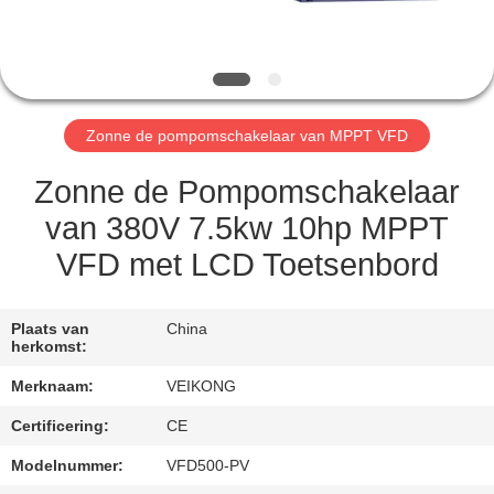
KWALITEITSCONTROLE
CONTACT
Zonne de pompomschakelaar van MPPT VFD
MET
ONS
Zonne de Pompomschakelaar
OP
van 380V 7.5kw 10hp MPPT
VFD met LCD Toetsenbord
VERZOEK
OM
Plaats van
China
herkomst:
EEN
Merknaam:
VEIKONG
CITAAT
Certificering:
CE
SITEMAP
Modelnummer:
VFD500-PV