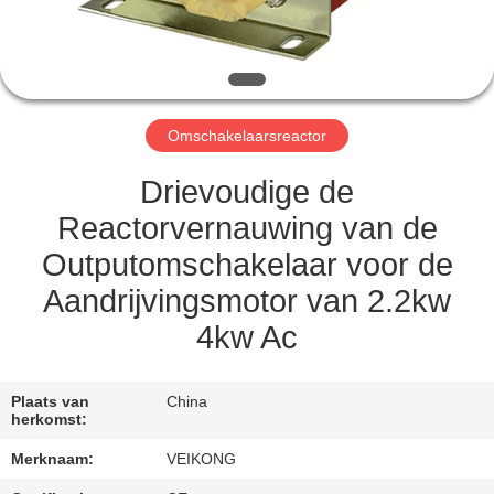
KWALITEITSCONTROLE
CONTACT
Omschakelaarsreactor
MET
ONS
Drievoudige de
OP
Reactorvernauwing van de
Outputomschakelaar voor de
VERZOEK
Aandrijvingsmotor van 2.2kw
OM
4kw Ac
EEN
CITAAT
Plaats van
China
herkomst:
Merknaam:
VEIKONG
SITEMAP