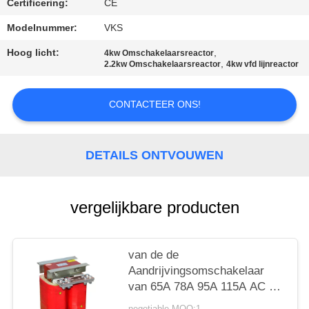
Certificering:
CE
PRIVACYBELEID
Modelnummer:
VKS
Hoog licht:
,
4kw Omschakelaarsreactor
,
2.2kw Omschakelaarsreactor
4kw vfd lijnreactor
CONTACTEER ONS!
DETAILS ONTVOUWEN
vergelijkbare producten
van de de
Aandrijvingsomschakelaar
van 65A 78A 95A 115A AC de
Reactor Hoge Lineariteit
negotiable MOQ:1