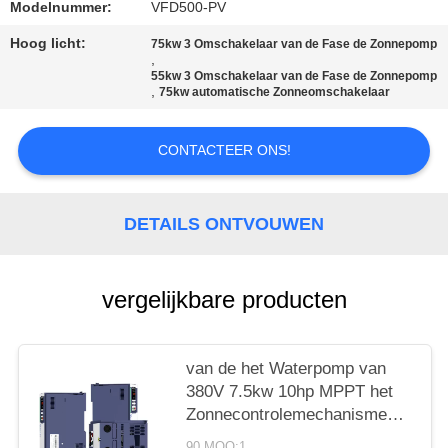
Modelnummer:
VFD500-PV
PRIVACYBELEID
Hoog licht:
75kw 3 Omschakelaar van de Fase de Zonnepomp
,
55kw 3 Omschakelaar van de Fase de Zonnepomp
,
75kw automatische Zonneomschakelaar
CONTACTEER ONS!
DETAILS ONTVOUWEN
vergelijkbare producten
van de het Waterpomp van
380V 7.5kw 10hp MPPT het
Zonnecontrolemechanisme
Solar Pumping Inverter
90 MOQ:1