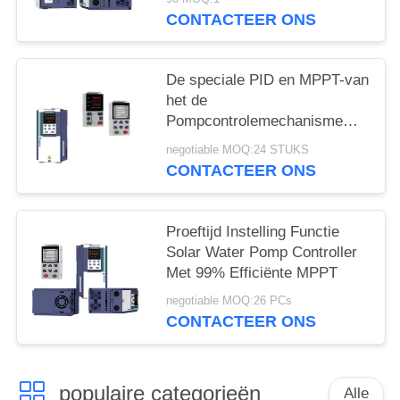
CONTACTEER ONS
De speciale PID en MPPT-van
het de
Pompcontrolemechanisme
van het Wijze Zonnewater
negotiable MOQ:24 STUKS
Efficiency van With 99%
CONTACTEER ONS
MPPT
Proeftijd Instelling Functie
Solar Water Pomp Controller
Met 99% Efficiënte MPPT
negotiable MOQ:26 PCs
CONTACTEER ONS
populaire categorieën
Alle