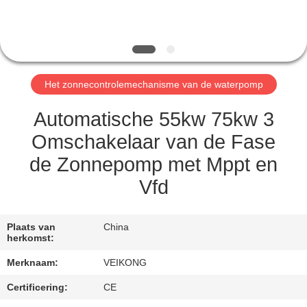
KWALITEITSCONTROLE
CONTACT
Het zonnecontrolemechanisme van de waterpomp
MET
ONS
Automatische 55kw 75kw 3
OP
Omschakelaar van de Fase
de Zonnepomp met Mppt en
VERZOEK
Vfd
OM
EEN
Plaats van
China
herkomst:
CITAAT
Merknaam:
VEIKONG
SITEMAP
Certificering:
CE