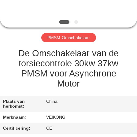
KWALITEITSCONTROLE
CONTACT
PMSM-Omschakelaar
MET
ONS
De Omschakelaar van de
OP
torsiecontrole 30kw 37kw
PMSM voor Asynchrone
VERZOEK
Motor
OM
EEN
Plaats van
China
herkomst:
CITAAT
Merknaam:
VEIKONG
SITEMAP
Certificering:
CE