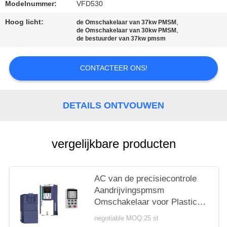
Modelnummer:
VFD530
PRIVACYBELEID
Hoog licht:
,
de Omschakelaar van 37kw PMSM
,
de Omschakelaar van 30kw PMSM
de bestuurder van 37kw pmsm
CONTACTEER ONS!
DETAILS ONTVOUWEN
vergelijkbare producten
AC van de precisiecontrole
Aandrijvingspmsm
Omschakelaar voor Plastic
Vormende Machine In drie
negotiable MOQ:25 st
stadia