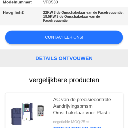
Modelnummer:
VFD530
PRIVACYBELEID
Hoog licht:
,
22KW 3 de Omschakelaar van de Fasefrequentie
18.5KW 3 de Omschakelaar van de
Fasefrequentie
CONTACTEER ONS!
DETAILS ONTVOUWEN
vergelijkbare producten
AC van de precisiecontrole
Aandrijvingspmsm
Omschakelaar voor Plastic
Vormende Machine In drie
negotiable MOQ:25 st
stadia