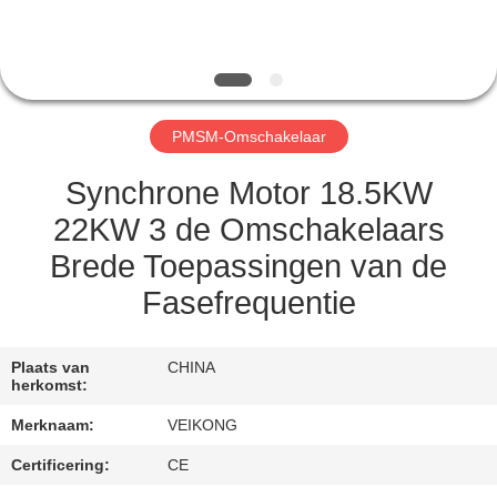
KWALITEITSCONTROLE
CONTACT
PMSM-Omschakelaar
MET
ONS
Synchrone Motor 18.5KW
OP
22KW 3 de Omschakelaars
Brede Toepassingen van de
VERZOEK
Fasefrequentie
OM
EEN
Plaats van
CHINA
herkomst:
CITAAT
Merknaam:
VEIKONG
SITEMAP
Certificering:
CE