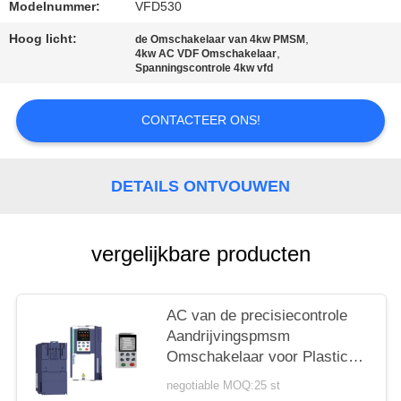
Modelnummer:
VFD530
PRIVACYBELEID
Hoog licht:
,
de Omschakelaar van 4kw PMSM
,
4kw AC VDF Omschakelaar
Spanningscontrole 4kw vfd
CONTACTEER ONS!
DETAILS ONTVOUWEN
vergelijkbare producten
AC van de precisiecontrole
Aandrijvingspmsm
Omschakelaar voor Plastic
Vormende Machine In drie
negotiable MOQ:25 st
stadia