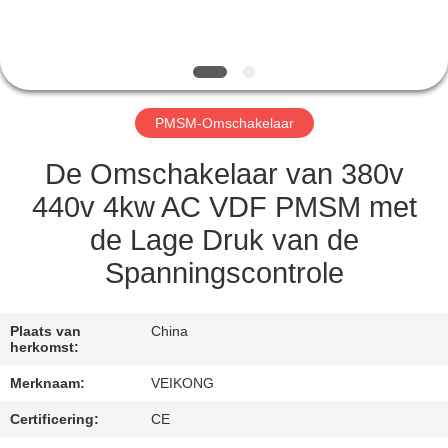
KWALITEITSCONTROLE
CONTACT
PMSM-Omschakelaar
MET
ONS
De Omschakelaar van 380v
OP
440v 4kw AC VDF PMSM met
de Lage Druk van de
VERZOEK
Spanningscontrole
OM
EEN
Plaats van
China
herkomst:
CITAAT
Merknaam:
VEIKONG
SITEMAP
Certificering:
CE