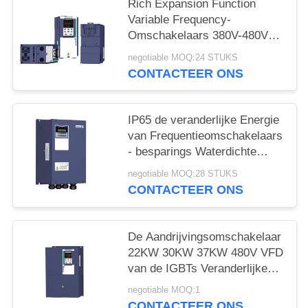
Rich Expansion Function
Variable Frequency-
Omschakelaars 380V-480V
met GPRS-Functie
negotiable MOQ:24 STUKS
CONTACTEER ONS
IP65 de veranderlijke Energie
van Frequentieomschakelaars
- besparings Waterdichte
Modellen
negotiable MOQ:28 STUKS
CONTACTEER ONS
De Aandrijvingsomschakelaar
22KW 30KW 37KW 480V VFD
van de IGBTs Veranderlijke
Snelheid In drie stadia
negotiable MOQ:1
CONTACTEER ONS