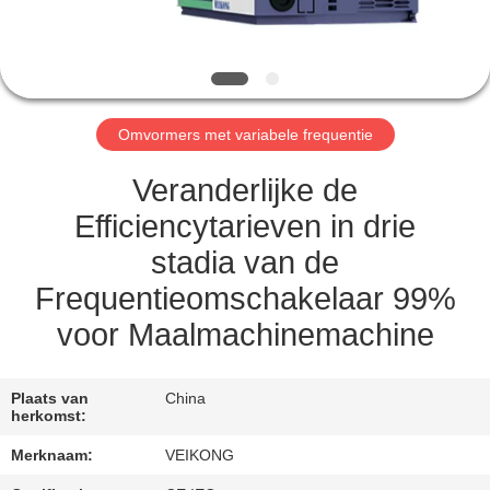
KWALITEITSCONTROLE
CONTACT
Omvormers met variabele frequentie
MET
ONS
Veranderlijke de
OP
Efficiencytarieven in drie
stadia van de
VERZOEK
Frequentieomschakelaar 99%
OM
voor Maalmachinemachine
EEN
CITAAT
Plaats van
China
herkomst:
Merknaam:
VEIKONG
SITEMAP