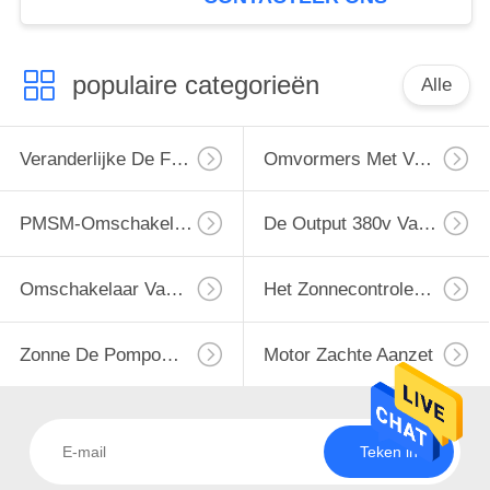
populaire categorieën
Alle
Veranderlijke De Frequentieaandrijving Van VFD
Omvormers Met Variabele Frequentie
PMSM-Omschakelaar
De Output 380v Van De Omschakelaarsinput 220v
Omschakelaar Van De Enige Fase De Zonnepomp
Het Zonnecontrolemechanisme Van De Waterpomp
Zonne De Pompomschakelaar Van MPPT VFD
Motor Zachte Aanzet
Teken in