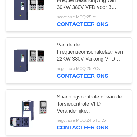
Frequentieaandrijving van
30KW 380V VFD voor 3
Fasemotor met Torsiecontrole
negotiable MOQ:25 st
CONTACTEER ONS
Van de de
Frequentieomschakelaar van
22KW 380V Veikong VFD
Veranderlijke het Algemene
negotiable MOQ:25 PCs
Doelac Aandrijvingsmotor
CONTACTEER ONS
Spanningscontrole of van de
Torsiecontrole VFD
Veranderlijke
Frequentieaandrijving voor
negotiable MOQ:24 STUKS
Diverse Toepassingen
CONTACTEER ONS