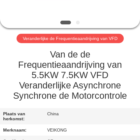
KWALITEITSCONTROLE
CONTACT
Veranderlijke de Frequentieaandrijving van VFD
MET
ONS
Van de de
OP
Frequentieaandrijving van
5.5KW 7.5KW VFD
VERZOEK
Veranderlijke Asynchrone
OM
Synchrone de Motorcontrole
EEN
CITAAT
Plaats van
China
herkomst:
Merknaam:
VEIKONG
SITEMAP