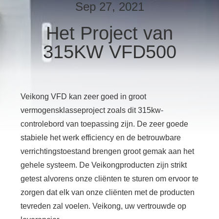
Sep 27, 2021
KWALITEITSCONTROLE
Het Project van
315KW VFD500
CONTACT
MET
ONS
OP
Veikong VFD kan zeer goed in groot
vermogensklasseproject zoals dit 315kw-
controlebord van toepassing zijn. De zeer goede
VERZOEK
stabiele het werk efficiency en de betrouwbare
OM
verrichtingstoestand brengen groot gemak aan het
EEN
gehele systeem. De Veikongproducten zijn strikt
CITAAT
getest alvorens onze cliënten te sturen om ervoor te
zorgen dat elk van onze cliënten met de producten
SITEMAP
tevreden zal voelen. Veikong, uw vertrouwde op