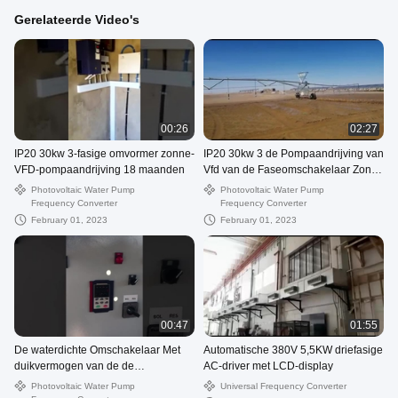
Gerelateerde Video's
00:26
02:27
IP20 30kw 3-fasige omvormer zonne-
IP20 30kw 3 de Pompaandrijving van
VFD-pompaandrijving 18 maanden
Vfd van de Faseomschakelaar Zonne
18 Maandgarantie
Photovoltaic Water Pump
Photovoltaic Water Pump
Frequency Converter
Frequency Converter
February 01, 2023
February 01, 2023
00:47
01:55
De waterdichte Omschakelaar Met
Automatische 380V 5,5KW driefasige
duikvermogen van de de
AC-driver met LCD-display
Omschakelaarspomp van 60hp
Photovoltaic Water Pump
Universal Frequency Converter